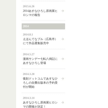
2015.6.26
2014あすなひろし原画展ヒ
ロシマの報告
2014
2014.8.1
えほんてなブル（広島市）
にて作品選集販売中
2014.5.27
漫画サンデー七転八倒記に
あすなひろし登場
2014.3.20
復刻ドットコムであすなひ
ろしの自費出版本の予約受
付が開始
2014.3.14
あすなひろし原画展ヒロシ
マの開催が決定！