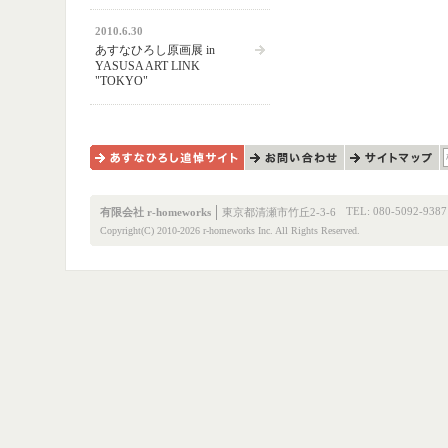
2010.6.30
あすなひろし原画展 in
YASUSA ART LINK
"TOKYO"
あすなひろし追悼サイト
お問い合わせ
サイトマップ
TEL: 080-5092-9387
有限会社 r-homeworks
東京都清瀬市竹丘2-3-6
Copyright(C) 2010-2026 r-homeworks Inc. All Rights Reserved.