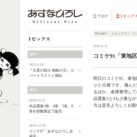
TOP
トピックス
Top page
>
トピックス
>
コ
2016.12.31
トピックス
2023
コミケ91「東地区 
2023.1.10
『火星の戦士 蜘蛛の王』カ
バーイラストと挿絵
明日のコミケ91。東地区
りと出展です。傷んだB
2019
るほか、倉庫整理して
品選集3と4も少量な
2019.12.31
方は是非よろしくお願
作品選集3巻、4巻、5巻、8
巻を部数限定で販売
2019.12.30
コミケ97「あすなひろし企
画室」