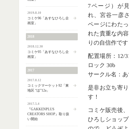
7ページ）が
2019.8.10
れ、宮谷一彦さ
コミケ96「あすなひろし企
画室」
ページにわたっ
れた貴重な内容
2018
りの自信作です
2018.12.30
コミケ95「あすなひろし企
配置場所：12/
画室」
ロック 30b
2017
サークル名：あ
2017.8.12
コミックマーケット92「東
是非お立ち寄り
地区 “ほ”12a」
す！
2017.5.4
コミケ販売後、
『GAKKENPLUS
CREATORS SHOP』取り扱
ひろしショップ
い開始
ので、どうぞよ