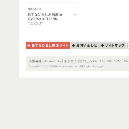
2010.6.30
あすなひろし原画展 in
YASUSA ART LINK
"TOKYO"
あすなひろし追悼サイト
お問い合わせ
サイトマップ
TEL: 080-5092-9387
有限会社 r-homeworks
東京都清瀬市竹丘2-3-6
Copyright(C) 2010-2026 r-homeworks Inc. All Rights Reserved.