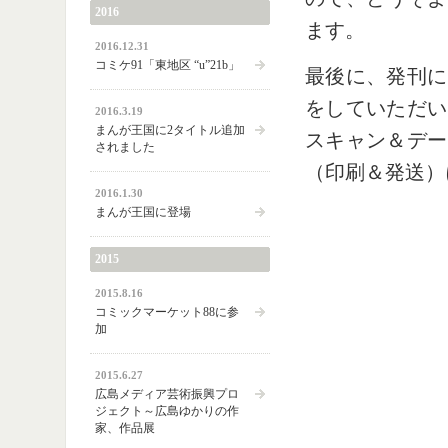
2016
ます。
2016.12.31
コミケ91「東地区 “u”21b」
最後に、発刊に
をしていただい
2016.3.19
まんが王国に2タイトル追加
スキャン＆デー
されました
（印刷＆発送）
2016.1.30
まんが王国に登場
2015
2015.8.16
コミックマーケット88に参
加
2015.6.27
広島メディア芸術振興プロ
ジェクト～広島ゆかりの作
家、作品展