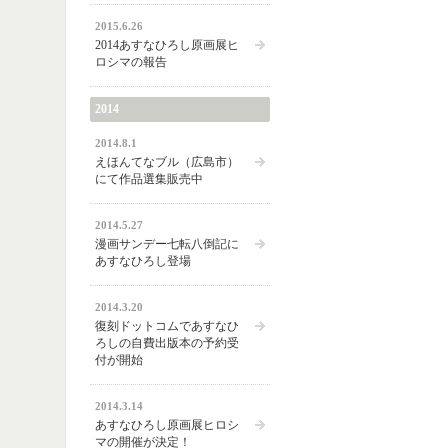
2015.6.26
2014あすなひろし原画展ヒ
ロシマの報告
2014
2014.8.1
えほんてなブル（広島市）
にて作品選集販売中
2014.5.27
漫画サンデー七転八倒記に
あすなひろし登場
2014.3.20
復刻ドットコムであすなひ
ろしの自費出版本の予約受
付が開始
2014.3.14
あすなひろし原画展ヒロシ
マの開催が決定！