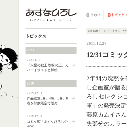
TOP
トピックス
Top page
>
トピックス
>
1
2011.12.27
トピックス
2023
12/31コ
2023.1.10
『火星の戦士 蜘蛛の王』カ
バーイラストと挿絵
2年間の沈黙を
2019
し企画室が贈る
2019.12.31
ろしセレクショ
作品選集3巻、4巻、5巻、8
巻を部数限定で販売
軍」の発売決定
藤原カムイさん
2019.12.30
コミケ97「あすなひろし企
失部分のカラー
画室」