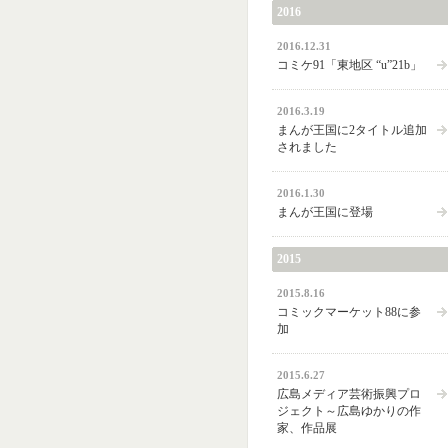
2016
2016.12.31
コミケ91「東地区 “u”21b」
2016.3.19
まんが王国に2タイトル追加
されました
2016.1.30
まんが王国に登場
2015
2015.8.16
コミックマーケット88に参
加
2015.6.27
広島メディア芸術振興プロ
ジェクト～広島ゆかりの作
家、作品展