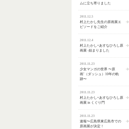
ムに立ち寄りました
2011.12.5
村上たかし先生の原画展エ
ピソードをご紹介
2011.12.4
村上たかし+あすなひろし原
画展 -始まりました
2011.11.23
少女マンガの世界 〜原
画’（ダッシュ）10年の軌
跡〜
2011.11.23
村上たかし+あすなひろし原
画展 in くぐり門
2011.11.23
速報〜広島県東広島市での
原画展が決定！