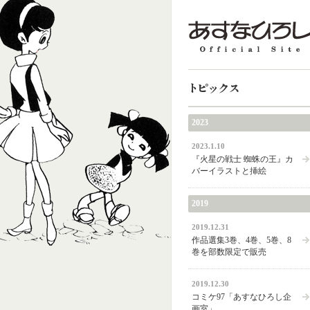
トピックス
2023
2023.1.10
『火星の戦士 蜘蛛の王』カ
バーイラストと挿絵
2019
2019.12.31
作品選集3巻、4巻、5巻、8
巻を部数限定で販売
2019.12.30
コミケ97「あすなひろし企
画室」