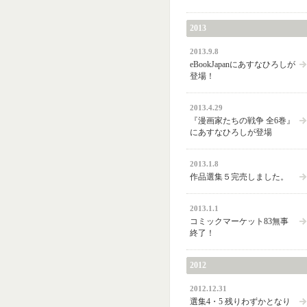
2013
2013.9.8
eBookJapanにあすなひろしが
登場！
2013.4.29
『漫画家たちの戦争 全6巻』
にあすなひろしが登場
2013.1.8
作品選集５完売しました。
2013.1.1
コミックマーケット83無事
終了！
2012
2012.12.31
選集4・5 残りわずかとなり