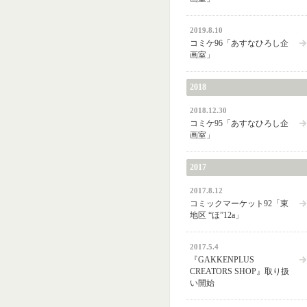
2019.8.10
コミケ96「あすなひろし企
画室」
2018
2018.12.30
コミケ95「あすなひろし企
画室」
2017
2017.8.12
コミックマーケット92「東
地区 “ほ”12a」
2017.5.4
『GAKKENPLUS
CREATORS SHOP』取り扱
い開始