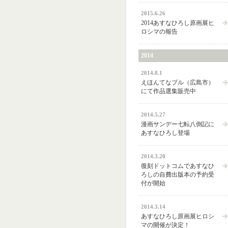
2015.6.26
2014あすなひろし原画展ヒ
ロシマの報告
2014
2014.8.1
えほんてなブル（広島市）
にて作品選集販売中
2014.5.27
漫画サンデー七転八倒記に
あすなひろし登場
2014.3.20
復刻ドットコムであすなひ
ろしの自費出版本の予約受
付が開始
2014.3.14
あすなひろし原画展ヒロシ
マの開催が決定！