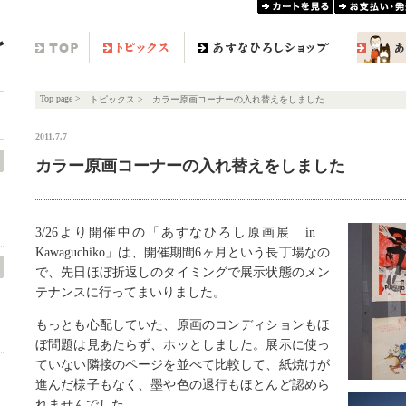
カートを見る
お支払い・発送
TOP
トピックス
あすなひろしショップ
あすなひろ
Top page
>
トピックス
>
カラー原画コーナーの入れ替えをしました
2011.7.7
カラー原画コーナーの入れ替えをしました
3/26より開催中の「あすなひろし原画展 in
Kawaguchiko」は、開催期間6ヶ月という長丁場なの
で、先日ほぼ折返しのタイミングで展示状態のメン
テナンスに行ってまいりました。
もっとも心配していた、原画のコンディションもほ
ぼ問題は見あたらず、ホッとしました。展示に使っ
ていない隣接のページを並べて比較して、紙焼けが
進んだ様子もなく、墨や色の退行もほとんど認めら
れませんでした。