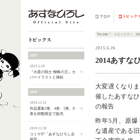
TOP
トピックス
Top page
>
トピックス
>
2
2015.6.26
トピックス
2023
2014あす
2023.1.10
『火星の戦士 蜘蛛の王』カ
バーイラストと挿絵
大変遅くなりま
2019
催したあすなひ
2019.12.31
の報告
作品選集3巻、4巻、5巻、8
巻を部数限定で販売
昨年5月、原爆
2019.12.30
な遺産である旧
コミケ97「あすなひろし企
画室」