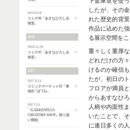
下金庫室を使っ
したが、その金
2019.8.10
れた歴史的背景
コミケ96「あすなひろし企
画室」
作品に込めた強
る展示空間をこ
2018
2018.12.30
重々しく重厚な
コミケ95「あすなひろし企
画室」
どれだけの方々
けるのか確信も
2017
たが、初日のト
2017.8.12
コミックマーケット92「東
フロアが満員と
地区 “ほ”12a」
からあすなひろ
2017.5.4
人柄や内面性ま
『GAKKENPLUS
CREATORS SHOP』取り扱
いたことで、そ
い開始
に連日多くの人