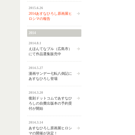
2015.6.26
2014あすなひろし原画展ヒ
ロシマの報告
2014
2014.8.1
えほんてなブル（広島市）
にて作品選集販売中
2014.5.27
漫画サンデー七転八倒記に
あすなひろし登場
2014.3.20
復刻ドットコムであすなひ
ろしの自費出版本の予約受
付が開始
2014.3.14
あすなひろし原画展ヒロシ
マの開催が決定！