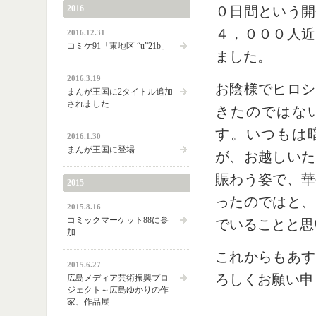
2016
０日間という開
４，０００人近
2016.12.31
コミケ91「東地区 “u”21b」
ました。
2016.3.19
お陰様でヒロシ
まんが王国に2タイトル追加
されました
きたのではな
す。いつもは
2016.1.30
まんが王国に登場
が、お越しいた
賑わう姿で、華
2015
ったのではと、
2015.8.16
コミックマーケット88に参
でいることと思
加
これからもあす
2015.6.27
ろしくお願い申
広島メディア芸術振興プロ
ジェクト～広島ゆかりの作
家、作品展