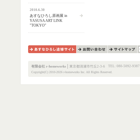
2010.6.30
あすなひろし原画展 in
YASUSA ART LINK
"TOKYO"
あすなひろし追悼サイト
お問い合わせ
サイトマップ
TEL: 080-5092-9387
有限会社 r-homeworks
東京都清瀬市竹丘2-3-6
Copyright(C) 2010-2026 r-homeworks Inc. All Rights Reserved.