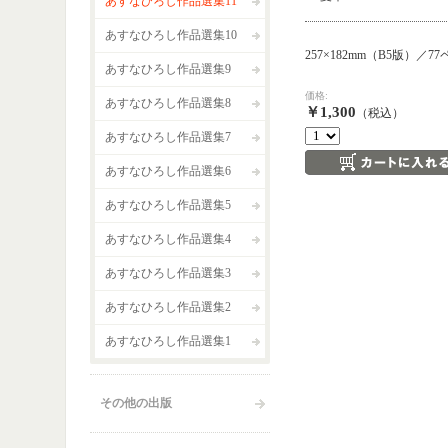
あすなひろし作品選集11
あすなひろし作品選集10
257×182mm（B5版）／7
あすなひろし作品選集9
価格:
あすなひろし作品選集8
￥1,300
（税込）
あすなひろし作品選集7
あすなひろし作品選集6
あすなひろし作品選集5
あすなひろし作品選集4
あすなひろし作品選集3
あすなひろし作品選集2
あすなひろし作品選集1
その他の出版