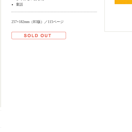
童話
257×182mm（B5版）／115ページ
売り切れ